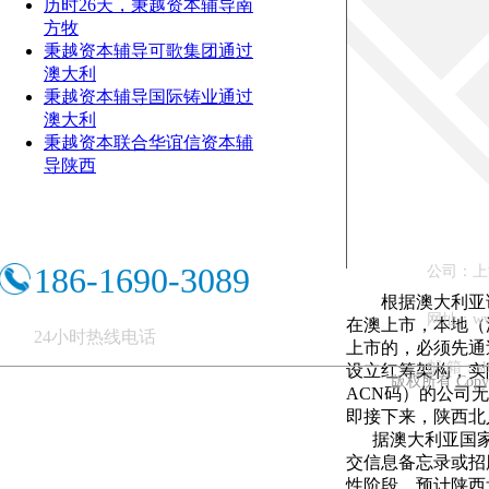
历时26天，秉越资本辅导南
方牧
秉越资本辅导可歌集团通过
澳大利
秉越资本辅导国际铸业通过
澳大利
秉越资本联合华谊信资本辅
导陕西
186-1690-3089
公司：上
根据澳大利亚证券
网址：ww
在澳上市，本地（
24小时热线电话
上市的，必须先通
邮 箱：shb
设立红筹架构，实
版权所有 Copy
ACN码）的公司无
即接下来，陕西北
据澳大利亚国家证
交信息备忘录或招
性阶段。预计陕西