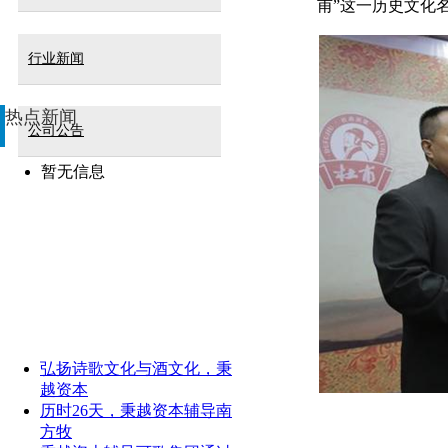
甫”这一历史文化
行业新闻
热点新闻
公司公告
暂无信息
弘扬诗歌文化与酒文化，秉
越资本
历时26天，秉越资本辅导南
方牧