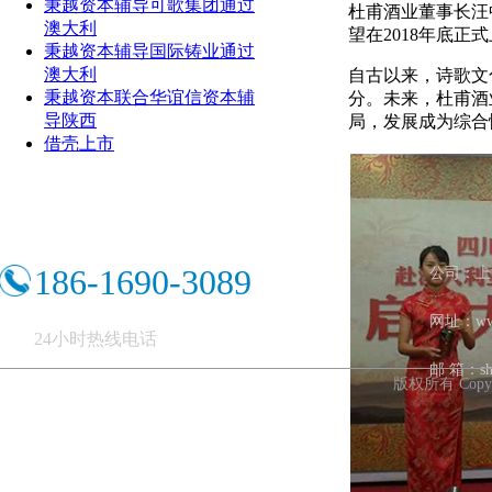
秉越资本辅导可歌集团通过
杜甫酒业董事长汪
澳大利
望在2018年底
秉越资本辅导国际铸业通过
澳大利
自古以来，诗歌文
秉越资本联合华谊信资本辅
分。未来，杜甫酒
导陕西
局，发展成为综合
借壳上市
186-1690-3089
公司：上
网址：ww
24小时热线电话
邮 箱：shb
版权所有 Copy